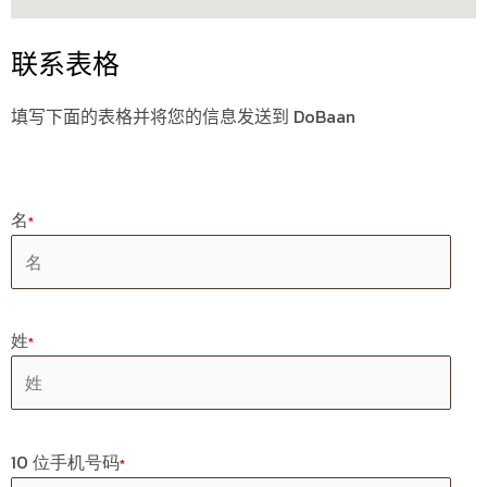
b
o
u
a
t
e
o
k
b
g
e
r
联系表格
o
e
r
r
e
填写下面的表格并将您的信息发送到 DoBaan
k
a
s
m
t
名
*
姓
*
10 位手机号码
*