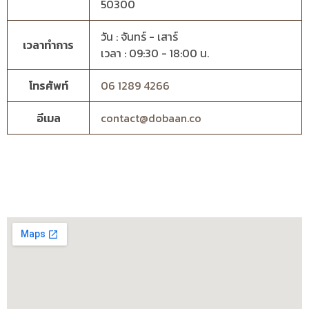
50300
วัน : จันทร์ - เสาร์
เวลาทำการ
เวลา : 09:30 - 18:00 น.
โทรศัพท์
06 1289 4266
อีเมล
contact@dobaan.co
F
L
T
Y
I
T
P
a
i
i
o
n
w
i
c
n
k
u
s
i
n
e
e
t
t
t
t
t