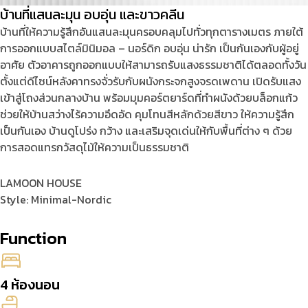
บ้านที่แสนละมุน อบอุ่น และขาวคลีน
บ้านที่ให้ความรู้สึกอันแสนละมุนครอบคลุมไปทั่วทุกตารางเมตร ภายใต้
การออกแบบสไตล์มินิมอล – นอร์ดิก อบอุ่น น่ารัก เป็นกันเองกับผู้อยู่
อาศัย ตัวอาคารถูกออกแบบให้สามารถรับแสงธรรมชาติได้ตลอดทั้งวัน
ตั้งแต่ดีไซน์หลังคาทรงจั่วรับกับผนังกระจกสูงจรดเพดาน เปิดรับแสง
เข้าสู่โถงส่วนกลางบ้าน พร้อมมุมคอร์ตยาร์ดที่ทำผนังด้วยบล็อกแก้ว
ช่วยให้บ้านสว่างไร้ความอึดอัด คุมโทนสีหลักด้วยสีขาว ให้ความรู้สึก
เป็นกันเอง บ้านดูโปร่ง กว้าง และเสริมจุดเด่นให้กับพื้นที่ต่าง ๆ ด้วย
การสอดแทรกวัสดุไม้ให้ความเป็นธรรมชาติ
LAMOON HOUSE
Style: Minimal-Nordic
Function
4 ห้องนอน