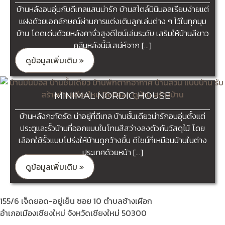
บ้านหลังอบอุ่นกับดีเทลแสนน่ารัก บ้านสไตล์มินิมอลเรียบง่ายแต่
แฝงด้วยเอกลักษณ์ผ่านการแต่งเติมลูกเล่นต่าง ๆ ไว้ในทุกมุม
บ้าน โดดเด่นด้วยหลังคาจั่วสูงดีไซน์เล่นระดับ เสริมให้บ้านสีขาว
คลีนหลังนี้มีเสน่ห์จาก […]
ดูข้อมูลเพิ่มเติม »
MINIMAL NORDIC HOUSE
บ้านหลังกะทัดรัด น่าอยู่ที่ดีเทล บ้านชั้นเดียวน่ารักอบอุ่นตั้งแต่
ประตูและรั้วบ้านที่ออกแบบในโทนสีสว่างลงตัวกับวัสดุไม้ โดย
เลือกใช้รั้วแบบโปร่งให้บ้านดูกว้างขึ้น ดีไซน์ที่เหมือนบ้านในต่าง
ประเทศด้วยหน้า […]
ดูข้อมูลเพิ่มเติม »
155/6 เจ็ดยอด-อยู่เย็น ซอย 10 ตำบลช้างเผือก
อำเภอเมืองเชียงใหม่ จังหวัดเชียงใหม่ 50300