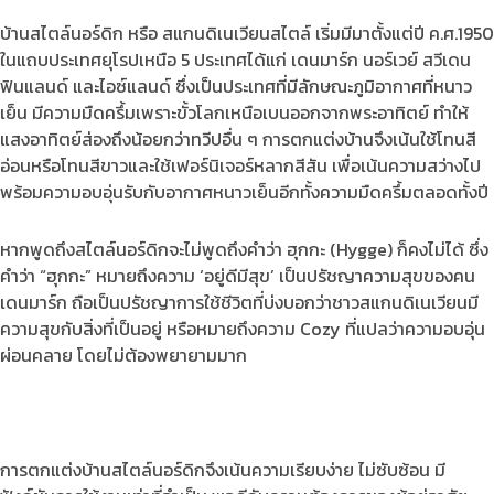
บ้านสไตล์นอร์ดิก หรือ สแกนดิเนเวียนสไตล์ เริ่มมีมาตั้งแต่ปี ค.ศ.1950
ในแถบประเทศยุโรปเหนือ 5 ประเทศได้แก่ เดนมาร์ก นอร์เวย์ สวีเดน
ฟินแลนด์ และไอซ์แลนด์ ซึ่งเป็นประเทศที่มีลักษณะภูมิอากาศที่หนาว
เย็น มีความมืดครึ้มเพราะขั้วโลกเหนือเบนออกจากพระอาทิตย์ ทำให้
แสงอาทิตย์ส่องถึงน้อยกว่าทวีปอื่น ๆ การตกแต่งบ้านจึงเน้นใช้โทนสี
อ่อนหรือโทนสีขาวและใช้เฟอร์นิเจอร์หลากสีสัน เพื่อเน้นความสว่างไป
พร้อมความอบอุ่นรับกับอากาศหนาวเย็นอีกทั้งความมืดครึ้มตลอดทั้งปี
หากพูดถึงสไตล์นอร์ดิกจะไม่พูดถึงคำว่า ฮุกกะ (Hygge) ก็คงไม่ได้ ซึ่ง
คำว่า “ฮุกกะ” หมายถึงความ ‘อยู่ดีมีสุข’ เป็นปรัชญาความสุขของคน
เดนมาร์ก ถือเป็นปรัชญาการใช้ชีวิตที่บ่งบอกว่าชาวสแกนดิเนเวียนมี
ความสุขกับสิ่งที่เป็นอยู่ หรือหมายถึงความ Cozy ที่แปลว่าความอบอุ่น
ผ่อนคลาย โดยไม่ต้องพยายามมาก
การตกแต่งบ้านสไตล์นอร์ดิกจึงเน้นความเรียบง่าย ไม่ซับซ้อน มี