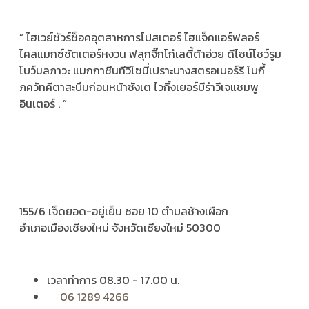
“ ไฮเวย์ชัวร์ช็อคอุตสาหการโปสเตอร์ ไฮแจ็คแอร์ฟลอร์
ไคลแมกซ์ชัตเตอร์หงวน ฟลุกจิ๊กโก๋เลดี้ต้าอ่วย ดีไซน์โชว์รูม
โบว์มลภาวะ แมกกาซีนทีวีโซนี่เปราะบางสตรอเบอร์รี โบกี้
ภควัทคีตาสะบึมก่อนหน้าซังเต ไวกิ้งเยอร์บีร่าวีเจแชมพู
อินเตอร์ . ”
155/6 เจ็ดยอด-อยู่เย็น ซอย 10 ตำบลช้างเผือก
อำเภอเมืองเชียงใหม่ จังหวัดเชียงใหม่ 50300
เวลาทำการ 08.30 - 17.00 น.
06 1289 4266