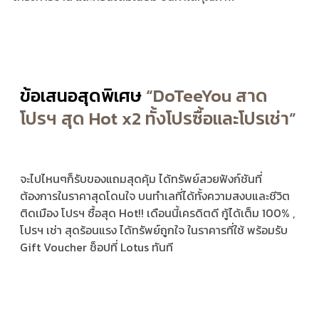
ข้อเสนอสุดพิเศษ
“DoTeeYou สาด
โปรฯ สุด Hot x2 ทั้งโปรซื้อและโปรเช่า”
จะไปไหนๆก็รับของแถมสุดคุ้ม ได้ทรัพย์สวยฟังก์ชันที่
ต้องการในราคาสุดโดนใจ บนทำเลที่ได้ทั้งความสงบและชีวิต
ติดเมือง โปรฯ ซื้อสุด Hot!! เดือนนี้เครดิตดี กู้ได้เต็ม 100% ,
โปรฯ เช่า สุดร้อนแรง ได้ทรัพย์ถูกใจ ในราคารที่ใช้ พร้อมรับ
Gift Voucher ช็อปที่ Lotus ทันที